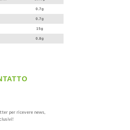
0.7g
0.7g
15g
0.8g
NTATTO​
etter per ricevere news,
clusivi!