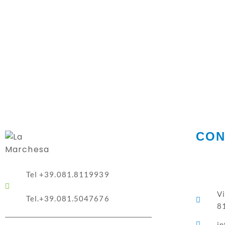
CON
Tel +39.081.8119939
V
Tel.+39.081.5047676
8
in