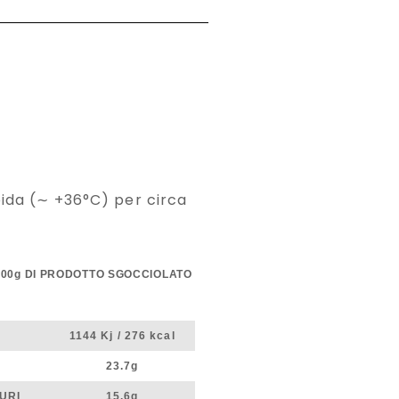
pida (∼ +36°C) per circa
100g DI PRODOTTO SGOCCIOLATO
1144 Kj / 276 kcal
23.7g
TURI
15.6g