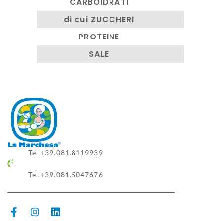
CARBOIDRATI
1.7g
di cui ZUCCHERI
1.7g
PROTEINE
9g
SALE
0.4g
Tel +39.081.8119939
Tel.+39.081.5047676